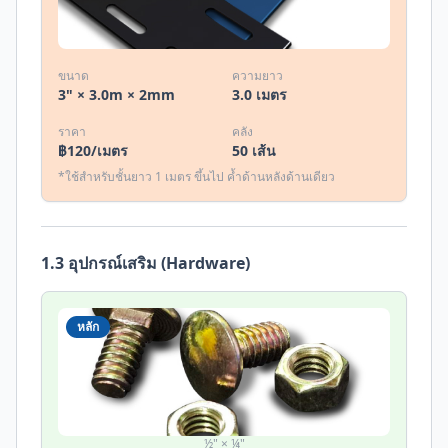
ขนาด
ความยาว
3" × 3.0m × 2mm
3.0 เมตร
ราคา
คลัง
฿
120
/เมตร
50
เส้น
*ใช้สำหรับชั้นยาว 1 เมตร ขึ้นไป ค้ำด้านหลังด้านเดียว
1.3 อุปกรณ์เสริม (Hardware)
หลัก
นอต+แหวน (ชุด)
½" × ¼"