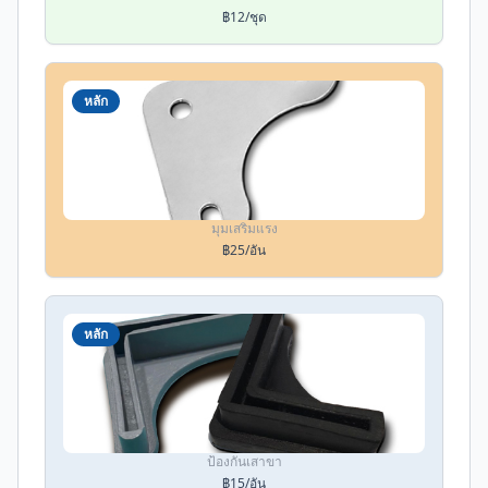
฿
12
/ชุด
หลัก
ฉากประกบ
มุมเสริมแรง
฿
25
/อัน
หลัก
ยางรอง
ป้องกันเสาขา
฿
15
/อัน